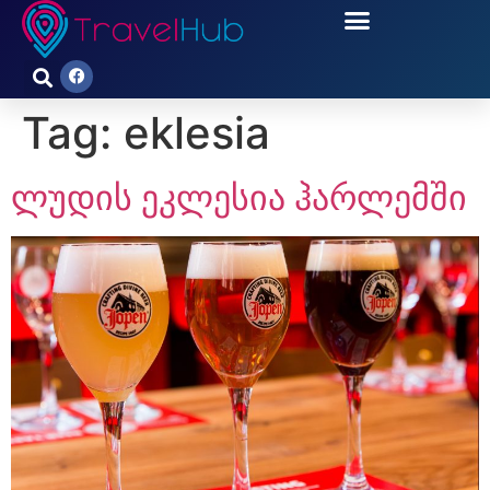
Tag:
eklesia
ლუდის ეკლესია ჰარლემში