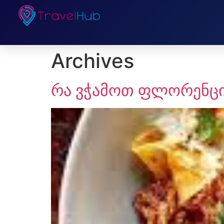
Archives
რა ვჭამოთ ფლორენცი