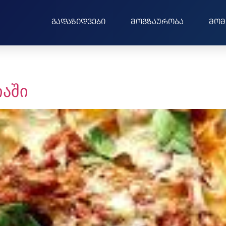
გადაზიდვები
მოგზაურობა
მომ
აში