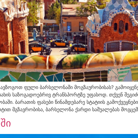
ავზოგოთ ფული ბარსელონაში მოგზაურობისას? გამოიყენ
ახის საზოგადოებრივ ტრანსპორტზე უფასოდ. თქვენ შეგიძ
აში. ბარათის ფასები წინამდებარე სტატიის გამოქვეყნებ
ტით მგზავრობისა, ბარსელონა ქარდი საშუალებას მოგცემ
ში