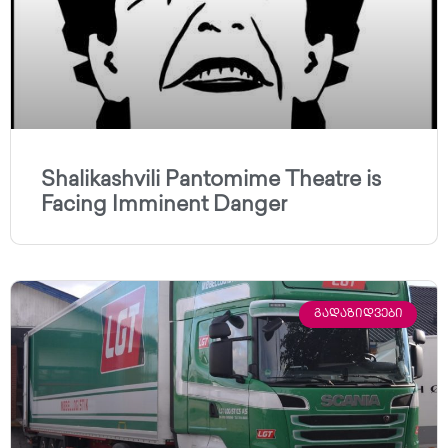
Shalikashvili Pantomime Theatre is
Facing Imminent Danger
ᲒᲐᲓᲐᲖᲘᲓᲕᲔᲑᲘ