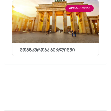
ᲛᲝᲒᲖᲐᲣᲠᲝᲑᲐ
მოგზაურობა ბერლინში