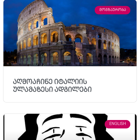
ᲛᲝᲒᲖᲐᲣᲠᲝᲑᲐ
აღმოაჩინე იტალიის
ულამაზესი ადგილები
ENGLISH