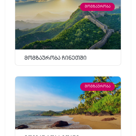
ᲛᲝᲒᲖᲐᲣᲠᲝᲑᲐ
მოგზაურობა ჩინეთში
ᲛᲝᲒᲖᲐᲣᲠᲝᲑᲐ