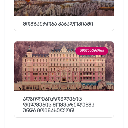
მოგზაურობა კაბადოკიაში
ᲛᲝᲒᲖᲐᲣᲠᲝᲑᲐ
ადგილები,რომლებიც
ფილმების მოყვარულებმა
უნდა მოინახულონ!