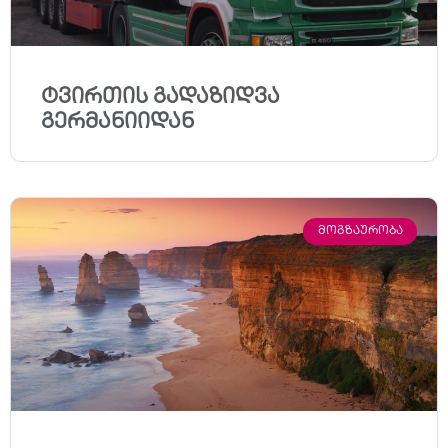
ტვირთის გადაზიდვა
გერმანიიდან
ᲛᲝᲒᲖᲐᲣᲠᲝᲑᲐ