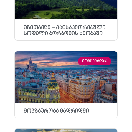
მზეთამზე – განსაკუთრებული
სოფელი ბორჯომის ხეობაში
ᲛᲝᲒᲖᲐᲣᲠᲝᲑᲐ
მოგზაურობა მადრიდში