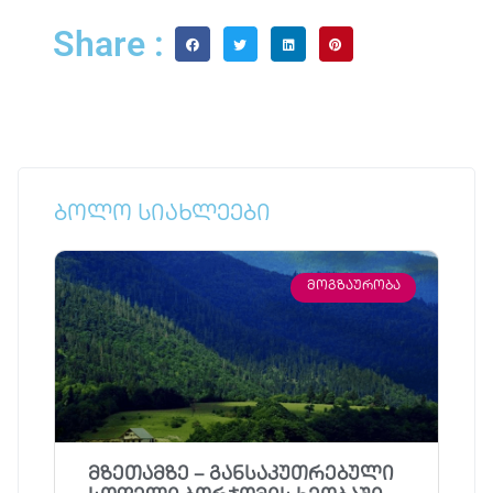
Share :
ბოლო სიახლეები
ᲛᲝᲒᲖᲐᲣᲠᲝᲑᲐ
მზეთამზე – განსაკუთრებული