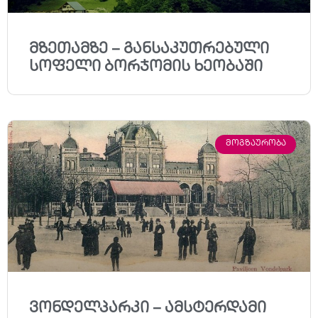
მზეთამზე – განსაკუთრებული
სოფელი ბორჯომის ხეობაში
ᲛᲝᲒᲖᲐᲣᲠᲝᲑᲐ
ვონდელპარკი – ამსტერდამი