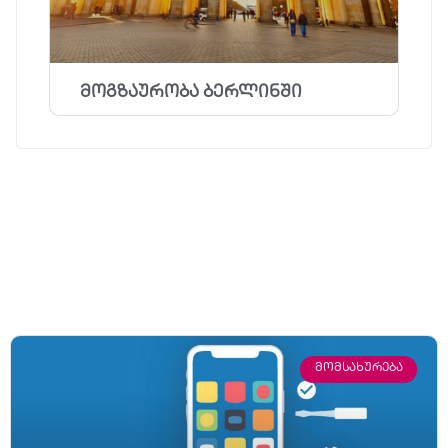
მოგზაურობა ბერლინში
ᲛᲝᲛᲡᲐᲮᲣᲠᲔᲑᲐ