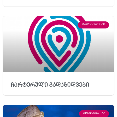
ᲒᲐᲓᲐᲖᲘᲓᲕᲔᲑᲘ
ჩარტერული გადაზიდვები
ᲛᲝᲒᲖᲐᲣᲠᲝᲑᲐ