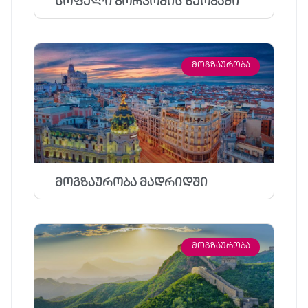
სოფელი ბორჯომის ხეობაში
ᲛᲝᲒᲖᲐᲣᲠᲝᲑᲐ
მოგზაურობა მადრიდში
ᲛᲝᲒᲖᲐᲣᲠᲝᲑᲐ