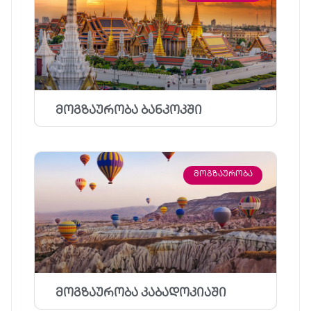
მოგზაურობა ბანკოკში
ᲛᲝᲒᲖᲐᲣᲠᲝᲑᲐ
მოგზაურობა კაბადოკიაში