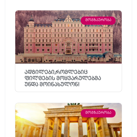
ᲛᲝᲒᲖᲐᲣᲠᲝᲑᲐ
ადგილები,რომლებიც
ფილმების მოყვარულებმა
უნდა მოინახულონ!
ᲛᲝᲒᲖᲐᲣᲠᲝᲑᲐ